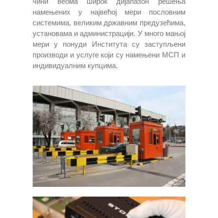
чини веома широк дијапазон решења
намењених у највећој мери пословним
системима, великим државним предузећима,
установама и администрацији. У много мањој
мери у понуди Института су заступљени
производи и услуге који су намењени МСП и
индивидуалним купцима.