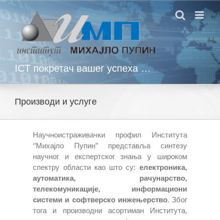
Skip
to
content
ICT покретач вашег успеха …
Производи и услуге
Научноистраживачки профил Института
‘’Михајло Пупин’’ представља синтезу
научног и експертског знања у широком
спектру области као што су:
електроника,
аутоматика, рачунарство,
телекомуникације, информациони
системи и софтверско инжењерство
. Због
тога и производни асортиман Института,