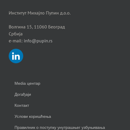
Институт Михајло Пупин д.о.о.
Волгина 15, 11060 Београд
Србија
e-mail:
info@pupin.rs
Media центар
Догађаји
Контакт
Услови коришћења
Правилник о поступку унутрашњег узбуњивања