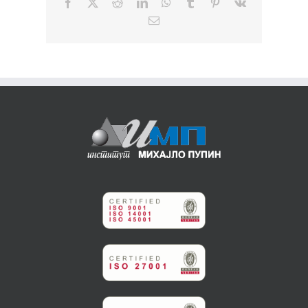
Facebook
X
Reddit
LinkedIn
WhatsApp
Tumblr
Pinterest
Vk
Email