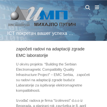
Skip
to
content
ICT покретач вашег успеха …
započeti radovi na adaptaciji zgrade
EMC laboratorije
U okviru projekta “Building the Serbian
Electromagnetic Compatibility Quality
Infrastructure Project” – EMC Serbia, započeti
su radovi na adaptaciji zgrade buduće
Labaratorije za ispitivanje elektromagnetne
kompatibilnosti.
Izvođač radova je firma “Izolinvest” d.o.o iz
Beograda, a planirani rok završetka je 8. april