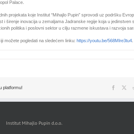
opol Palace.
ih projekata koje Institut “Mihajlo Pupin” sprovodi uz podršku Evrops
ast i širenje inovacija u zemaljama Jadranske regije koja u jedinstve
acionih politika i poslovni sektor u cilju razmene iskustava i razvoja 
ciji možete pogledati na sledećem linku:
https://youtu.be/568Mlre3tu4
.
u platformu!
Faceboo
X
Institut Mihajlo Pupin d.o.o.