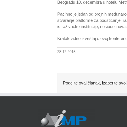
Beogradu 10. decembra u hotelu Metr
Pacinno je jedan od brojnih međunarodn
stvaranje platforme za podsticanje, r
istraživačke institucije, nosioce inov
Kratak video izveštaj o ovoj konferen
28.12.2015.
Podelite ovaj članak, izaberite svoj