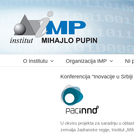
Skip
to
content
O Institutu
Organizacija IMP
NI p
Konferencija “Inovacije u Srbiji
U okviru projekta za saradnju u oblas
zemalja Jadranske regije, Institut „Mih