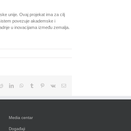
ke unije. Ovaj projekat ima za cilj
n sistem povezuje akademske i
saradnje u inovacijama između zemalja.
k
Reddit
LinkedIn
WhatsApp
Tumblr
Pinterest
Vk
Email
Media centar
Događaji