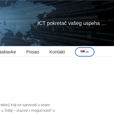
ICT pokretač vašeg uspeha …
Nabavke
Posao
Kontakt
SR
vation) koji se sprovodi u osam
 u Srbiji – izazovi i mogućnosti“ u