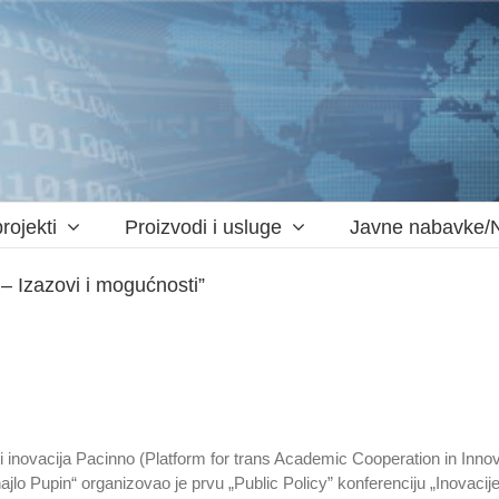
rojekti
Proizvodi i usluge
Javne nabavke/
 – Izazovi i mogućnosti”
ti inovacija Pacinno (Platform for trans Academic Cooperation in Inno
ajlo Pupin“ organizovao je prvu „Public Policy” konferenciju „Inovacije